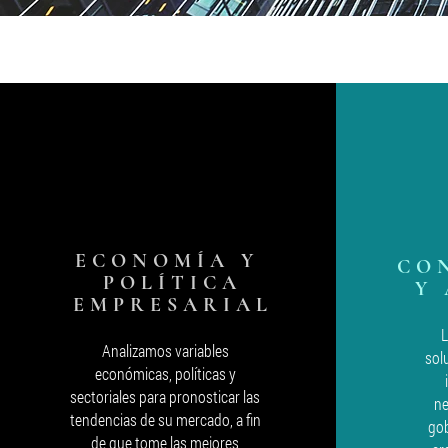
S
ECONOMÍA Y
CO
POLÍTICA
Y
EMPRESARIAL
Analizamos variables
sol
económicas, políticas y
sectoriales para pronosticar las
ne
tendencias de su mercado, a fin
gob
de que tome las mejores