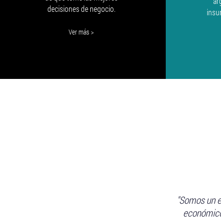
ar
decisiones de negocio.
insu
Ver más >
"Somos un e
económico