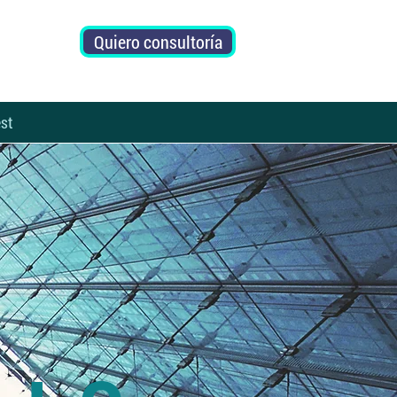
Quiero consultoría
st
N