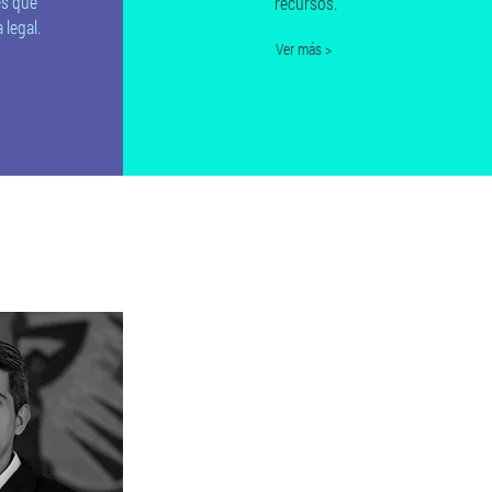
es que
recursos.
legal.
Ver más >