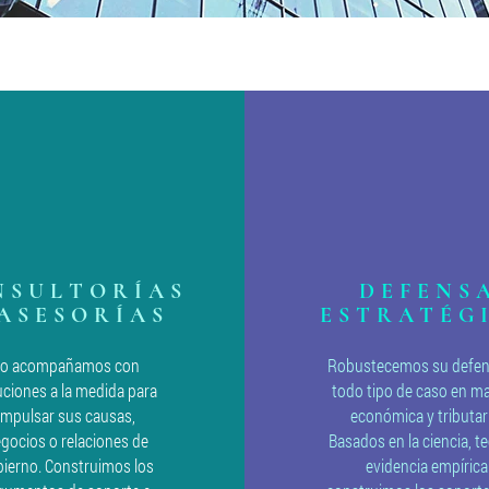
oluciones a su medi
NSULTORÍAS
DEFENS
 ASESORÍAS
ESTRATÉG
Lo acompañamos con
Robustecemos su defen
uciones a la medida para
todo tipo de caso en ma
impulsar sus causas,
económica y tributari
gocios o relaciones de
Basados en la ciencia, te
ierno. Construimos los
evidencia empírica