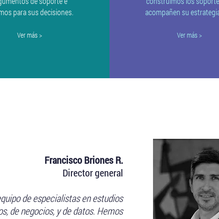
gumentos de soporte e
construimos los soport
mos para sus decisiones.
acompañen su estrategia 
Ver más >
Ver más >
Acerca de nosotros
Francisco Briones R.
Director general
quipo de especialistas en estudios
s, de negocios, y de datos. Hemos