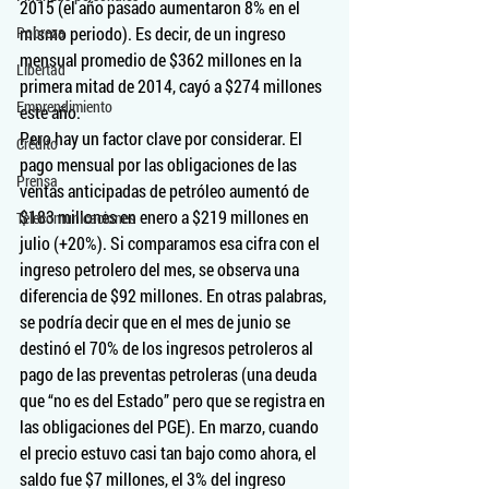
2015 (el año pasado aumentaron 8% en el 
Pobreza
mismo periodo). Es decir, de un ingreso 
mensual promedio de $362 millones en la 
Libertad
primera mitad de 2014, cayó a $274 millones 
Emprendimiento
este año.
Pero hay un factor clave por considerar. El 
Crédito
pago mensual por las obligaciones de las 
Prensa
ventas anticipadas de petróleo aumentó de 
$183 millones en enero a $219 millones en 
Telecomunicaciones
julio (+20%). Si comparamos esa cifra con el 
ingreso petrolero del mes, se observa una 
diferencia de $92 millones. En otras palabras, 
se podría decir que en el mes de junio se 
destinó el 70% de los ingresos petroleros al 
pago de las preventas petroleras (una deuda 
que “no es del Estado” pero que se registra en 
las obligaciones del PGE). En marzo, cuando 
el precio estuvo casi tan bajo como ahora, el 
saldo fue $7 millones, el 3% del ingreso 