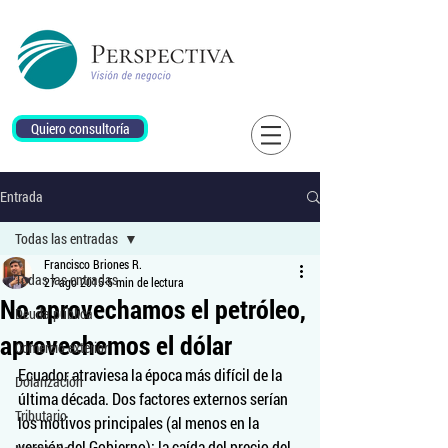
Quiero consultoría
Entrada
Todas las entradas
Francisco Briones R.
Todas las entradas
27 ago 2015
5 min de lectura
No aprovechamos el petróleo,
Deuda pública
aprovechemos el dólar
Comercio exterior
Ecuador atraviesa la época más difícil de la 
Dolarización
última década. Dos factores externos serían 
Tributario
los motivos principales (al menos en la 
versión del Gobierno): la caída del precio del 