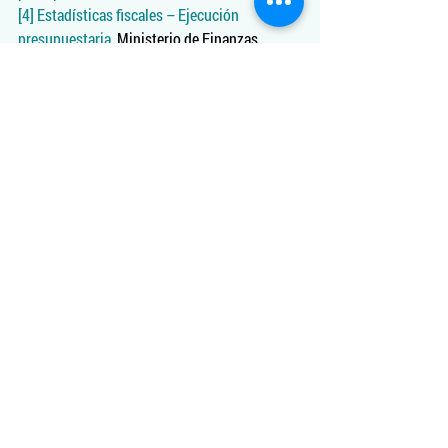
[4]
Estadísticas fiscales – Ejecución 
presupuestaria
, Ministerio de Finanzas.
[5]
Estados Financieros Petroecuador EP 
2013.
[6]
Producción nacional de petróleo crudo
, 
Banco Central del Ecuador.
[7]
Índice de precios al consumidor julio 
2015
, Contraloría de Panamá.
[8]
Consumer price index – july 2015
, U.S. 
Bureau of Labor Statistics.
[9]
Índice de Precios al Consumidor
, Banco 
Central de Reserva de El Salvador.
[10]
Riesgo País (Embi+ elaborado por JP 
Morgan)
, Ambito.com.
[11]
S&P Cuts Ecuador Rating as Oil Drop 
Sparks Political Opposition
, Bloomberg.
[12]
Boletín de prensa No. 20
, Ministerio de 
Finanzas.
#salvaguardias
#petróleo
#preventas