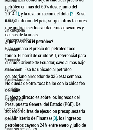
Monetario
petróleo en más del 60% desde junio del 
Petróleo
2014
[1]
, y la revalorización del dólar
[2]
. Si se 
Trabajo
mira al interior del país, surgen otros factores 
que podrían ser los verdaderos agravantes y 
Sin categoría
causas de la crisis.
Finanzas públicas
¿Qué pasa con el petróleo?
Esta semana el precio del petróleo tocó 
Electoral
fondo. El barril de crudo WTI, referencial para 
Economía
el crudo Oriente de Ecuador, cayó al más bajo 
en 6 años. Eso ha ubicado al petróleo 
Sector real
ecuatoriano alrededor de $36 esta semana. 
Manifestaciones
No queda de otra, toca bailar con la chica fea 
Subsidios
del baile.
El efecto directo es sobre los ingresos del 
Riesgo País
Presupuesto General del Estado (PGE). De 
Coronavirus
acuerdo a cifras de ejecución presupuestaria 
del Ministerio de Finanzas
[3]
, los ingresos 
Salud
petroleros cayeron 24% entre enero y julio de 
Finanzas personales