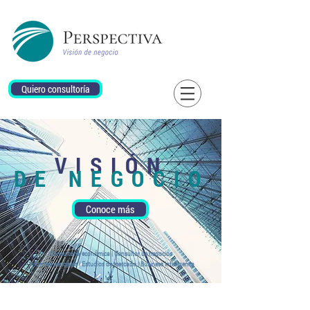
Quiero consultoría
VISIÓN
DE NEGOCIO
Conoce más
Consultoría económica | Consultor de negocios
Informes periciales | Estudios de mercado | Business Intelligence
Soluciones a