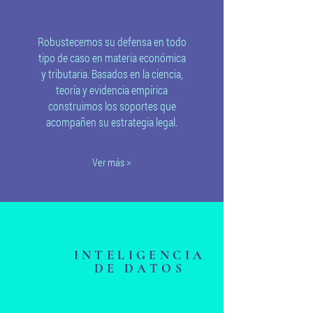
Robustecemos su defensa en todo
tipo de caso en materia económica
y tributaria. Basados en la ciencia,
teoría y evidencia empírica
construimos los soportes que
acompañen su estrategia legal.
Ver más >
INTELIGENCIA
DE DATOS