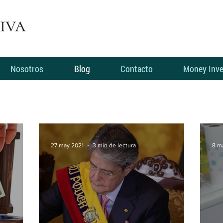
Nosotros
Blog
Contacto
Money Inve
27 may 2021
3 min de lectura
8 m