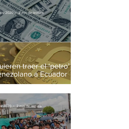
nov 2020
2 min de lectura
ieren traer el ‘petro’
enezolano a Ecuador
ov 2020
2 min de lectura