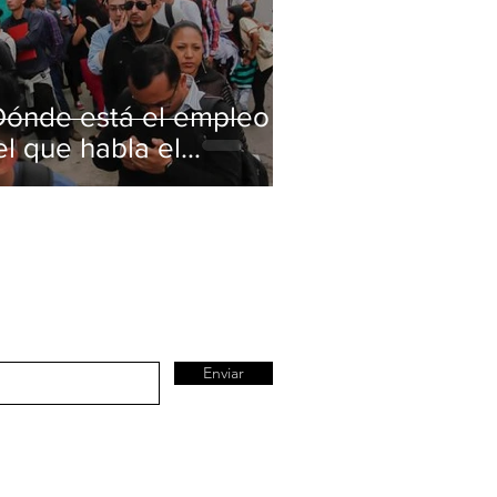
Dónde está el empleo
el que habla el
residente?
Enviar