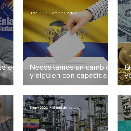
9 dic 2020
2 min de lectura
25 
te en
Necesitamos un cambio
Qu
y alguien con capacidad
v
abajo
para administrar la crisis
11 nov 2020
2 min de lectura
3 n