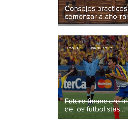
Consejos prácticos
comenzar a ahorra
10 mar 2021
6 min de lectura
Futuro financiero in
de los futbolistas
ecuatorianos luego
retiro