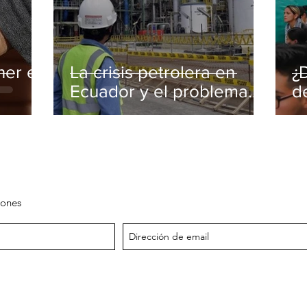
er el
La crisis petrolera en
¿
Ecuador y el problema
d
de fondo
P
iones