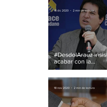
16 dic 2020
2 min de lectura
#DesdolArauz insis
acabar con la
dolarización y el tr
18 nov 2020
2 min de lectura