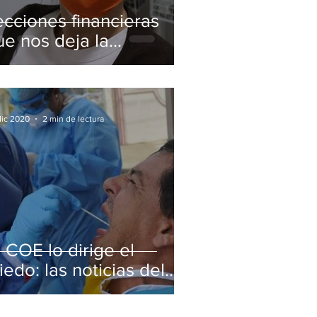
ecciones financieras
ue nos deja la
andemia
dic 2020
2 min de lectura
l COE lo dirige el
iedo: las noticias del
ovid nos vuelven a
lborotar