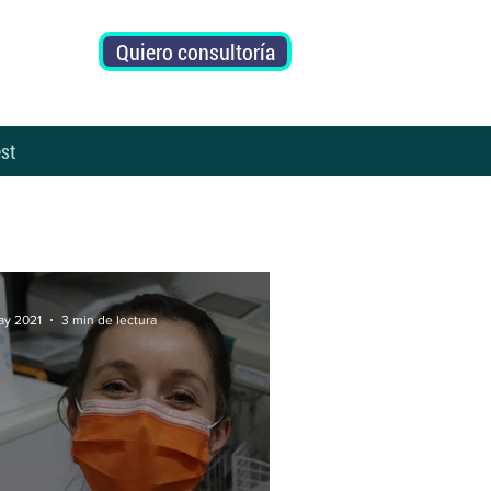
Quiero consultoría
st
ay 2021
3 min de lectura