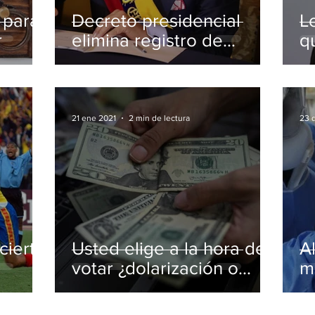
 para
Decreto presidencial
L
r
elimina registro de
q
deudas de la central de
p
riesgos
21 ene 2021
2 min de lectura
23 
cierto
Usted elige a la hora de
A
votar ¿dolarización o
m
 del
desdolarización?
C
a