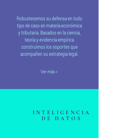
Robustecemos su defensa en todo
tipo de caso en materia económica
y tributaria. Basados en la ciencia,
teoría y evidencia empírica
construimos los soportes que
acompañen su estrategia legal.
Ver más >
INTELIGENCIA
DE DATOS