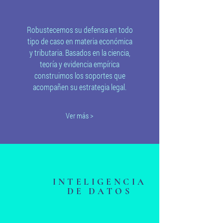
Robustecemos su defensa en todo
tipo de caso en materia económica
y tributaria. Basados en la ciencia,
teoría y evidencia empírica
construimos los soportes que
acompañen su estrategia legal.
Ver más >
INTELIGENCIA
DE DATOS