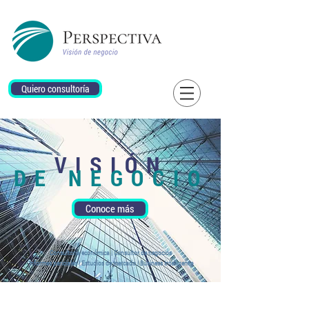
Quiero consultoría
VISIÓN
DE NEGOCIO
Conoce más
Consultoría económica | Consultor de negocios
Informes periciales | Estudios de mercado | Business Intelligence
Soluciones a