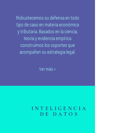
Robustecemos su defensa en todo
tipo de caso en materia económica
y tributaria. Basados en la ciencia,
teoría y evidencia empírica
construimos los soportes que
acompañen su estrategia legal.
Ver más >
INTELIGENCIA
DE DATOS