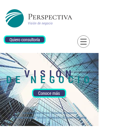
Quiero consultoría
VISIÓN
DE NEGOCIO
Conoce más
Consultoría económica | Consultor de negocios
Informes periciales | Estudios de mercado | Business Intelligence
Soluciones a