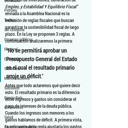
Monetario
Empleo, y Estabilidad Y Equilibrio Fiscal” 
Petróleo
enviada a la Asamblea Nacional es la 
Trabajo
inclusión de reglas fiscales que buscan 
garantizar la sostenibilidad fiscal de largo 
Sin categoría
plazo. En la Ley se proponen 3 reglas. A 
Finanzas públicas
continuación analizaremos la primera:
Electoral
“
No se permitirá aprobar un 
Presupuesto General del Estado 
Economía
en el cual el resultado primario 
Sector real
arroje un déficit
.”
Manifestaciones
Antes que todo aclaremos qué quiere decir 
Subsidios
esto. El resultado primario es la diferencia 
Riesgo País
entre ingresos y gastos sin considerar el 
pago de intereses de la deuda pública. 
Coronavirus
Cuando los ingresos son menores a los 
Salud
gastos hablamos de déficit. A primera vista, 
la aplicación de la regla ajustaría los gastos 
Finanzas personales