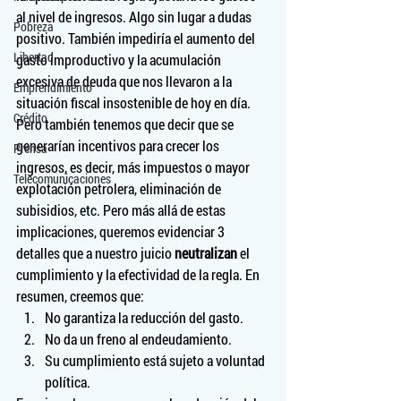
al nivel de ingresos. Algo sin lugar a dudas 
Pobreza
positivo. También impediría el aumento del 
Libertad
gasto improductivo y la acumulación 
excesiva de deuda que nos llevaron a la 
Emprendimiento
situación fiscal insostenible de hoy en día. 
Crédito
Pero también tenemos que decir que se 
generarían incentivos para crecer los 
Prensa
ingresos, es decir, más impuestos o mayor 
Telecomunicaciones
explotación petrolera, eliminación de 
subisidios, etc. Pero más allá de estas 
implicaciones, queremos evidenciar 3 
detalles que a nuestro juicio 
neutralizan
 el 
cumplimiento y la efectividad de la regla. En 
resumen, creemos que:
No garantiza la reducción del gasto.
No da un freno al endeudamiento.
Su cumplimiento está sujeto a voluntad 
política.