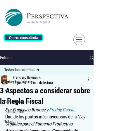
Quiero consultoría
Entrada
Todas las entradas
Francisco Briones R.
Todas las entradas
15 jun 2018
4 min de lectura
3 Aspectos a considerar sobre
Deuda pública
la Regla Fiscal
Comercio exterior
Por Francisco Briones y 
Freddy García
.
Dolarización
Uno de los puntos más novedosos de la “
Ley 
Tributario
Orgánica para el Fomento Productivo, 
Atracción de Inversiones, Generación de 