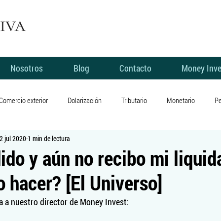
Nosotros
Blog
Contacto
Money Inve
Comercio exterior
Dolarización
Tributario
Monetario
Pe
2 jul 2020
1 min de lectura
Electoral
Economía
Sector real
Manifestaciones
ido y aún no recibo mi liquid
 hacer? [El Universo]
 personales
Pobreza
Libertad
Emprendimiento
Crédit
ta a nuestro director de Money Invest: