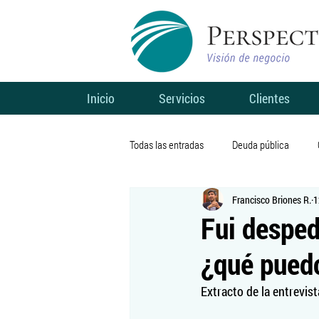
Inicio
Servicios
Clientes
Todas las entradas
Deuda pública
Francisco Briones R.
1
Sin categoría
Finanzas públicas
Fui desped
¿qué puedo
Coronavirus
Salud
Finanzas
Extracto de la entrevis
Telecomunicaciones