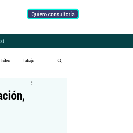
Quiero consultoría
st
tróleo
Trabajo
Subsidios
Riesgo País
ación,
o
Prensa