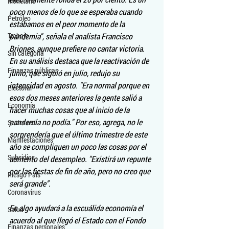
Monetario
poco menos de lo que se esperaba cuando 
Petróleo
estábamos en el peor momento de la 
Trabajo
pandemia", señala el analista Francisco 
Briones, aunque prefiere no cantar victoria. 
Sin categoría
En su análisis destaca que la reactivación de 
Finanzas públicas
junio, que siguió en julio, redujo su 
intensidad en agosto. "Era normal porque en 
Electoral
esos dos meses anteriores la gente salió a 
Economía
hacer muchas cosas que al inicio de la 
pandemia no podía." Por eso, agrega, no le 
Sector real
sorprendería que el último trimestre de este 
Manifestaciones
año se compliquen un poco las cosas por el 
Subsidios
aumento del desempleo. "Existirá un repunte 
por las fiestas de fin de año, pero no creo que 
Riesgo País
será grande”.
Coronavirus
En algo ayudará a la escuálida economía el 
Salud
acuerdo al que llegó el Estado con el Fondo 
Finanzas personales