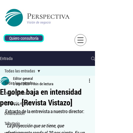
Quiero consultoría
Entrada
Todas las entradas
Editor general
Todas las entradas
3 sept 2020
1 min de lectura
El golpe baja en intensidad
Deuda pública
pero... [Revista Vistazo]
Comercio exterior
Extracto de la entrevista a nuestro director:
Dolarización
Tributario
"La proyección que se tiene, que 
efectivamente ronda el 20 por ciento. Es un 