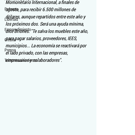
Momonetario Internacional, a finales de 
Pobreza
agosto, para recibir 6.500 millones de 
dólares, aunque repartidos entre este año у 
Libertad
los próximos dos. Será una ayuda mínima, 
Emprendimiento
dice Briones. "Te salva los muebles este año, 
para pagar salarios, proveedores, IEES, 
Crédito
municipios... La economía se reactivará por 
Prensa
el lado privado, con las empresas, 
empresarios y colaboradores".
Telecomunicaciones