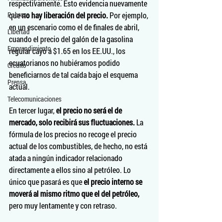
respectivamente. Esto evidencia nuevamente 
Pobreza
que 
no hay liberación del precio.
 Por ejemplo, 
en un escenario como el de finales de abril, 
Libertad
cuando el precio del galón de la gasolina 
Emprendimiento
regular cayó a $1.65 en los EE.UU., los 
ecuatorianos no hubiéramos podido 
Crédito
beneficiarnos de tal caída bajo el esquema 
Prensa
actual.
Telecomunicaciones
En tercer lugar, 
el precio no será el de 
mercado, solo recibirá sus fluctuaciones. 
La 
fórmula de los precios no recoge el precio 
actual de los combustibles, de hecho, no está 
atada a ningún indicador relacionado 
directamente a ellos sino al petróleo. Lo 
único que pasará es que 
el precio interno se 
moverá al mismo ritmo que el del petróleo,
pero muy lentamente y con retraso.