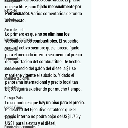
Monetario
no será libre, sino 
fijado mensualmente por 
Petróleo
Petroecuador.
 Varios comentarios de fondo 
Trabajo
al respecto. 
Sin categoría
Lo primero es que 
no se eliminan los 
Finanzas públicas
subsidios a los combustibles.
 El subsidio 
seguirá activo siempre que el precio fijado 
Electoral
para el mercado interno sea menor al precio 
Economía
de importación del combustible. De hecho, 
con el precio del galón del diésel a $1 se 
Sector real
mantiene vigente el subsidio. Y dado el 
Manifestaciones
panorama internacional y precio local tan 
Subsidios
bajo, seguirá existiendo por mucho tiempo.
Riesgo País
Lo segundo es que 
hay un piso para el precio.
Coronavirus
El decreto del Ejecutivo establece que el 
precio interno no podrá bajar de US$1.75 y 
Salud
US$1 para la extra y el diésel, 
Finanzas personales