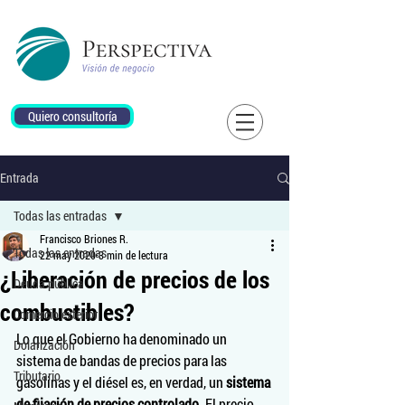
Quiero consultoría
Entrada
Todas las entradas
Francisco Briones R.
Todas las entradas
22 may 2020
3 min de lectura
¿Liberación de precios de los
Deuda pública
combustibles?
Comercio exterior
Lo que el Gobierno ha denominado un 
Dolarización
sistema de bandas de precios para las 
Tributario
gasolinas y el diésel es, en verdad, un 
sistema 
de fijación de precios controlado.
 El precio 