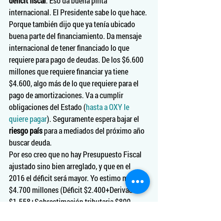
déficit fiscal
. Eso da buena pinta 
internacional. El Presidente sabe lo que hace. 
Porque también dijo que ya tenía ubicado 
buena parte del financiamiento. Da mensaje 
internacional de tener financiado lo que 
requiere para pago de deudas. De los $6.600 
millones que requiere financiar ya tiene 
$4.600, algo más de lo que requiere para el 
pago de amortizaciones. Va a cumplir 
obligaciones del Estado (
hasta a OXY le 
quiere pagar
). Seguramente espera bajar el 
riesgo país
 para a mediados del próximo año 
buscar deuda.
Por eso creo que no hay Presupuesto Fiscal 
ajustado sino bien arreglado, y que en el 
2016 el déficit será mayor. Yo estimo más de 
$4.700 millones (Déficit $2.400+Derivados 
$1.558+Sobrestimación tributaria $800 
millones).