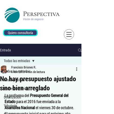
Quiero consultoría
Entrada
Todas las entradas
Francisco Briones R.
Todas las entradas
6 nov 2015
4 min de lectura
No hay presupuesto ajustado
Deuda pública
sino bien arreglado
Comercio exterior
La proforma del 
Presupuesto General del 
Dolarización
Estado
 para el 2016 fue enviada a la 
Tributario
Asamblea Nacional 
el viernes 30 de octubre. 
El presupuesto inicial para el próximo año 