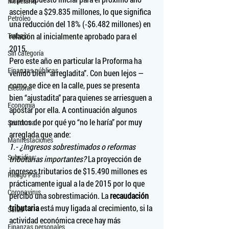
Monetario
asciende a $29.835 millones, lo que significa 
Petróleo
una reducción del 18% (-$6.482 millones) en 
Trabajo
relación al inicialmente aprobado para el 
2015.
Sin categoría
Pero este año en particular la Proforma ha 
Finanzas públicas
venido bien “arregladita”. Con buen lejos —
como se dice en la calle, pues se presenta 
Electoral
bien “ajustadita” para quienes se arriesguen a 
Economía
apostar por ella. A continuación algunos 
puntos de por qué yo “no le haría” por muy 
Sector real
arreglada que ande:
Manifestaciones
1.- ¿Ingresos sobrestimados o reformas 
Subsidios
tributarias importantes? 
La proyección de 
ingresos tributarios de $15.490 millones es 
Riesgo País
prácticamente igual a la de 2015 por lo que 
Coronavirus
percibo una sobrestimación. La 
recaudación 
tributaria
 está muy ligada al crecimiento, si la 
Salud
actividad económica crece hay más 
Finanzas personales