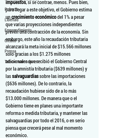
impuestos
, si se contrae, menos. Pues bien, 
Pobreza
para llegar a este objetivo, el Gobierno estima 
un 
crecimiento económico
 del 1% a pesar 
Libertad
que varias proyecciones independientes 
Emprendimiento
prevén una contracción de la economía. Sin 
embargo, este año la recaudación tributaria 
Crédito
alcanzará la meta inicial de $15.566 millones 
Prensa
solo gracias a los $1.275 millones 
adicionales que recibió el Gobierno Central 
Telecomunicaciones
por la amnistía tributaria ($639 millones) y 
las 
salvaguardias
 sobre las importaciones 
($636 millones). De lo contrario, la 
recaudación hubiese sido de a lo más 
$13.000 millones. De manera que o el 
Gobierno tiene en planes una importante 
reforma o medida tributaria, y mantener las 
salvaguardias por todo el 2016, o en serio 
piensa que crecerá pese al mal momento 
económico.