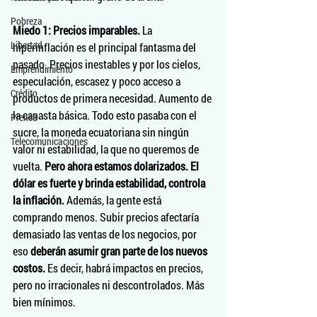
Pobreza
Miedo 1: Precios imparables.
 La 
Libertad
hiperinflación es el principal fantasma del 
pasado. Precios inestables y por los cielos, 
Emprendimiento
especulación, escasez y poco acceso a 
Crédito
productos de primera necesidad. Aumento de 
la canasta básica. Todo esto pasaba con el 
Prensa
sucre, la moneda ecuatoriana sin ningún 
Telecomunicaciones
valor ni estabilidad, la que no queremos de 
vuelta. 
Pero ahora estamos dolarizados. El 
dólar es fuerte y brinda estabilidad, controla 
la inflación.
 Además, la gente está 
comprando menos. Subir precios afectaría 
demasiado las ventas de los negocios, por 
eso 
deberán asumir gran parte de los nuevos 
costos.
 Es decir, habrá impactos en precios, 
pero no irracionales ni descontrolados. Más 
bien mínimos.