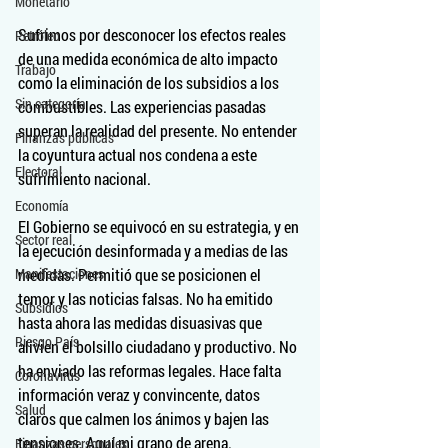
Monetario
Sufrimos por desconocer los efectos reales 
Petróleo
de una medida económica de alto impacto 
Trabajo
como la eliminación de los subsidios a los 
Sin categoría
combustibles. Las experiencias pasadas 
superan la realidad del presente. No entender 
Finanzas públicas
la coyuntura actual nos condena a este 
Electoral
sufrimiento nacional.
Economía
El Gobierno se equivocó en su estrategia, y en 
Sector real
la ejecución desinformada y a medias de las 
Manifestaciones
medidas. Permitió que se posicionen el 
temor y las noticias falsas. No ha emitido 
Subsidios
hasta ahora las medidas disuasivas que 
Riesgo País
alivien el bolsillo ciudadano y productivo. No 
ha enviado las reformas legales. Hace falta 
Coronavirus
información veraz y convincente, datos 
Salud
claros que calmen los ánimos y bajen las 
tensiones. Aquí mi grano de arena.
Finanzas personales