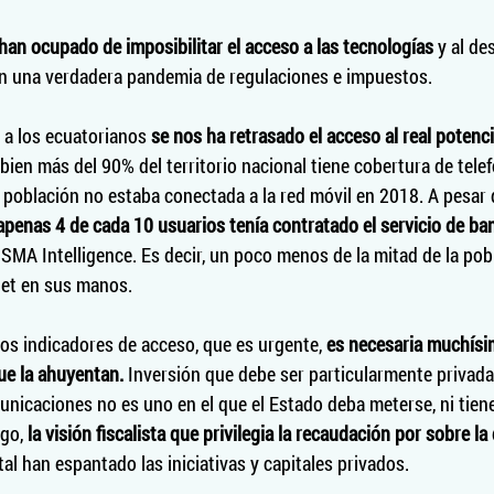
han ocupado de imposibilitar el acceso a las tecnologías
 y al de
n una verdadera pandemia de regulaciones e impuestos. 
a los ecuatorianos 
se nos ha retrasado el acceso al real potenci
 bien más del 90% del territorio nacional tiene cobertura de tele
la población no estaba conectada a la red móvil en 2018. A pesa
apenas 4 de cada 10 usuarios tenía contratado el servicio de ba
MA Intelligence. Es decir, un poco menos de la mitad de la pobl
net en sus manos.  
los indicadores de acceso, que es urgente, 
es necesaria muchísim
ue la ahuyentan.
 Inversión que debe ser particularmente privada,
nicaciones no es uno en el que el Estado deba meterse, ni tiene
go,
 la visión fiscalista que privilegia la recaudación por sobre la 
tal han espantado las iniciativas y capitales privados. 