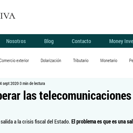
Nosotros
Blog
Contacto
Money Inve
Comercio exterior
Dolarización
Tributario
Monetario
Pe
4 sept 2020
3 min de lectura
Electoral
Economía
Sector real
Manifestaciones
berar las telecomunicaciones
 personales
Pobreza
Libertad
Emprendimiento
Crédit
salida a la crisis fiscal del Estado. 
El problema es que es una sa