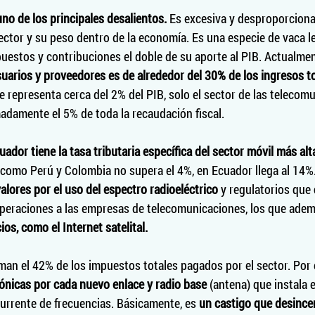
no de los principales desalientos. 
Es excesiva y desproporciona
ector y su peso dentro de la economía. Es una especie de vaca le
estos y contribuciones el doble de su aporte al PIB. Actualmen
usuarios y proveedores es de alrededor del 30% de los ingresos to
e representa cerca del 2% del PIB, solo el sector de las telecom
damente el 5% de toda la recaudación fiscal. 
uador tiene la tasa tributaria específica del sector móvil más alta
como Perú y Colombia no supera el 4%, en Ecuador llega al 14%. 
alores por el uso del espectro radioeléctrico 
y regulatorios que 
operaciones a las empresas de telecomunicaciones, los que adem
ios, como el Internet satelital.
an el 42% de los impuestos totales pagados por el sector. Por 
fónicas por cada nuevo enlace y radio base
 (antena) que instala e
urrente de frecuencias. Básicamente, es 
un castigo que desincent