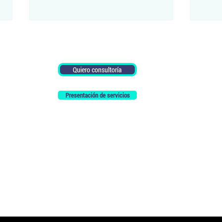
Quiero consultoría
Presentación de servicios
Usted elige a la hora de votar
Neces
¿dolarización o desdolarización?
con c
¿Más información?
crisis
Escríbenos por
Whatsapp.
Envíanos un correo electrónico
info@perspectiva.ec
Perspectiva Ecuador Consulting - PerspectivaEcon S.A.S.