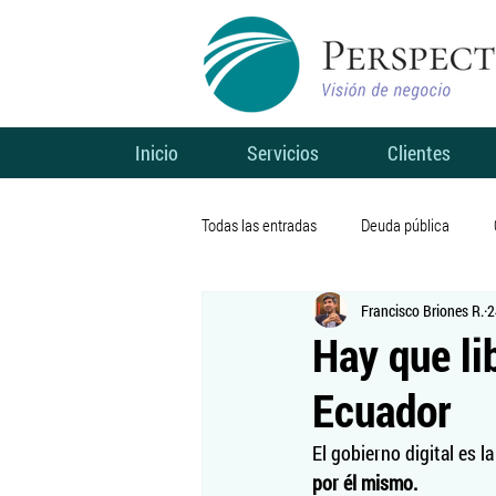
Inicio
Servicios
Clientes
Todas las entradas
Deuda pública
Francisco Briones R.
2
Sin categoría
Finanzas públicas
Hay que li
Ecuador
Coronavirus
Salud
Finanzas
El gobierno digital es la 
por él mismo.
Telecomunicaciones