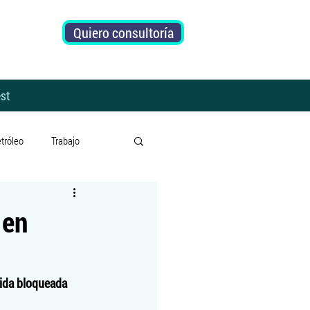
Quiero consultoría
st
tróleo
Trabajo
Subsidios
Riesgo País
 en
o
Prensa
lida bloqueada 