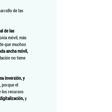
sarrollo de las 
al de las 
fonía móvil, más 
r de que muchos 
nda ancha móvil,
ación no tiene 
a inversión, y 
 porque el 
 los recursos 
digitalización,
 y 