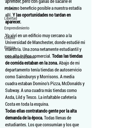
aprender, pero con ganas de sacarle el 
máximo beneficio posible a nuestra estadía 
Pobreza
allí. 
Y las oportunidades no tardan en 
Libertad
aparecer.
Emprendimiento
Yo viví en un edificio muy cercano a la 
Crédito
Universidad de Manchester, donde estudié mi 
Prensa
maestría. Una zona netamente estudiantil y 
con alto tráfico comercial. 
Todas las tiendas 
Telecomunicaciones
de comida estaban en la zona.
 Abajo de mi 
departamento tenía tiendas de autoservicio 
como Sainsburys y Morrisons. A media 
cuadra estaban Domino’s Pizza, McDonalds y 
Subway. A una cuadra más tiendas como 
Asda, Lild y Tesco. La infaltable cafetería 
Costa en toda la esquina. 
Todas ellas contratando gente por la alta 
demanda de la época.
 Todas llenas de 
estudiantes. Los que consumían y los que 