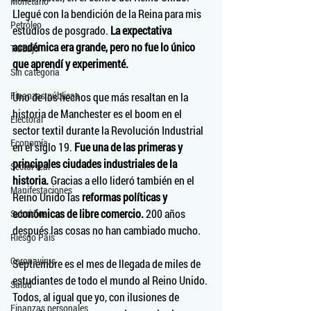
Monetario
Llegué con la bendición de la Reina para mis 
Petróleo
estudios de posgrado. 
La expectativa 
académica era grande, pero no fue lo único 
Trabajo
que aprendí y experimenté.
Sin categoría
Finanzas públicas
Uno de los hechos que más resaltan en la 
historia de Manchester es el boom en el 
Electoral
sector textil durante la Revolución Industrial 
Economía
en el siglo 19. 
Fue una de las primeras y 
principales ciudades industriales de la 
Sector real
historia.
 Gracias a ello lideró también en el 
Manifestaciones
Reino Unido las 
reformas políticas y 
económicas de libre comercio.
 200 años 
Subsidios
después las cosas no han cambiado mucho. 
Riesgo País
Coronavirus
Septiembre es el mes de llegada de miles de 
estudiantes de todo el mundo al Reino Unido. 
Salud
Todos, al igual que yo, con ilusiones de 
Finanzas personales