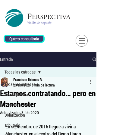
Quiero consultoría
Entrada
Todas las entradas
Francisco Briones R.
Todas las entradas
23 ene 2020
3 min de lectura
Estamos contratando… pero en
Deuda pública
Manchester
Comercio exterior
Actualizado:
3 feb 2020
Dolarización
Tributario
En septiembre de 2016 llegué a vivir a 
Manchester, en el centro del Reino Unido. 