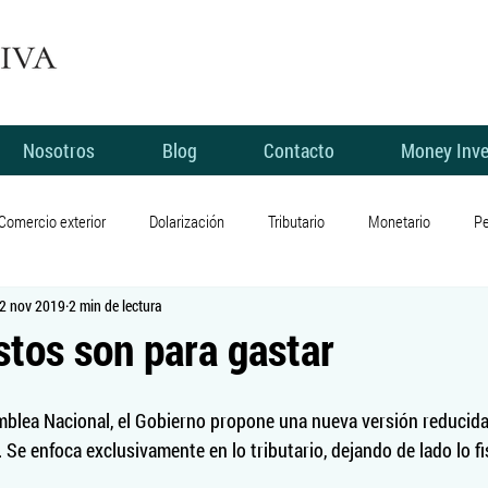
Nosotros
Blog
Contacto
Money Inve
Comercio exterior
Dolarización
Tributario
Monetario
Pe
2 nov 2019
2 min de lectura
Electoral
Economía
Sector real
Manifestaciones
tos son para gastar
 personales
Pobreza
Libertad
Emprendimiento
Crédit
mblea Nacional, el Gobierno propone una nueva versión reducida 
. Se enfoca exclusivamente en lo tributario, dejando de lado lo fi