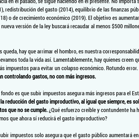
acía en el pasado, se sigue haciendo en el presente. No importa s
), redistribución del gasto (2014), equilibrio de las finanzas púb
18) o de crecimiento económico (2019). El objetivo es aumentar
a nueva versión de la ley buscará recaudar al menos $500 millone
 queda, hay que arrimar el hombro, es nuestra corresponsabilida
llevamos toda la vida así. Lamentablemente, hay quienes creen q
ás impuestos para evitar un colapso económico. Rotundo error.
gran controlando gastos, no con más ingresos.
de fondo es que subir impuestos asegura más ingresos para el Es
la reducción del gasto improductivo, al igual que siempre, es s
tos que no se cumple.
 ¿Qué esfuerzo creíble y contundente ha h
mos que ahora sí reducirá el gasto improductivo? 
 subir impuestos solo asegura que el gasto público aumentará en 