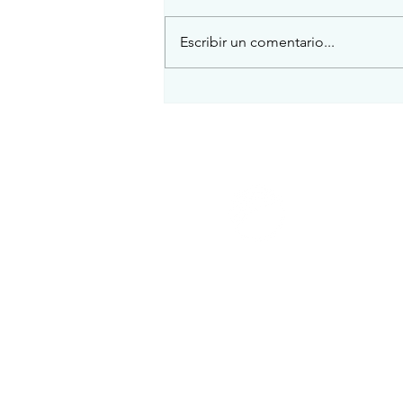
Escribir un comentario...
Ya basta de posponer el libre
comercio en Ecuador
Inicio
Servicios
Clientes
Nosotros
Blog
Contacto
Money Invest