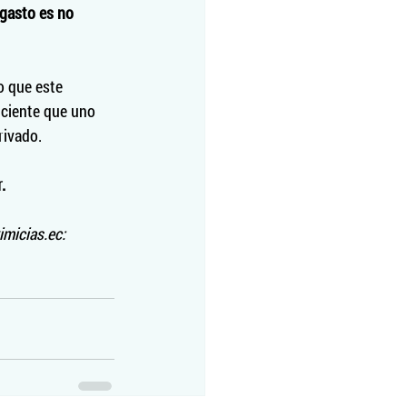
 gasto es no 
o que este 
iciente que uno 
rivado.
.
imicias.ec: 