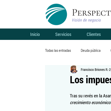
Inicio
Servicios
Clientes
Todas las entradas
Deuda pública
Francisco Briones R.
2
Sin categoría
Finanzas públicas
Los impues
Coronavirus
Salud
Finanzas
Tras su revés en la Asa
crecimiento económico
Telecomunicaciones