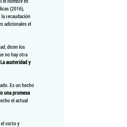
i el nombre es 
licas (2016), 
 la recaudación 
s adicionales el 
d, dicen los 
ue no hay otra 
 
La austeridad y 
tado. Es un hecho 
olo una promesa 
echo el actual 
el corto y 