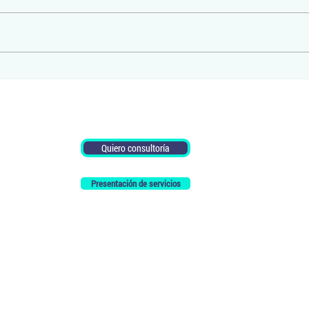
La crisis petrolera en Ecuador y el
Cómo 
problema de fondo
compe
Quiero consultoría
Presentación de servicios
¿Más información?
Escríbenos por
Whatsapp.
Envíanos un correo electrónico
info@perspectiva.ec
Perspectiva Ecuador Consulting - PerspectivaEcon S.A.S.