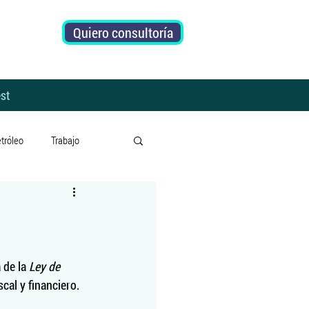
Quiero consultoría
st
tróleo
Trabajo
Subsidios
Riesgo País
o
Prensa
de la 
Ley de 
scal y financiero.